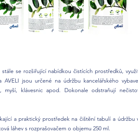
 stále se rozšiřující nabídkou čistících prostředků, využ
na AVELI jsou určené na údržbu kancelářského vybave
n, myší, klávesnic apod. Dokonale odstraňují nečist
kající a praktický prostředek na čištění tabulí a údržbu
tová láhev s rozprašovačem o objemu 250 ml.