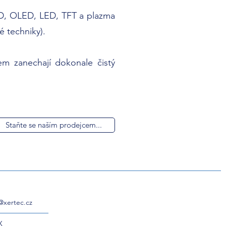
 LCD, OLED, LED, TFT a plazma
é techniky).
m zanechají dokonale čistý
Staňte se naším prodejcem...
@xertec.cz
X