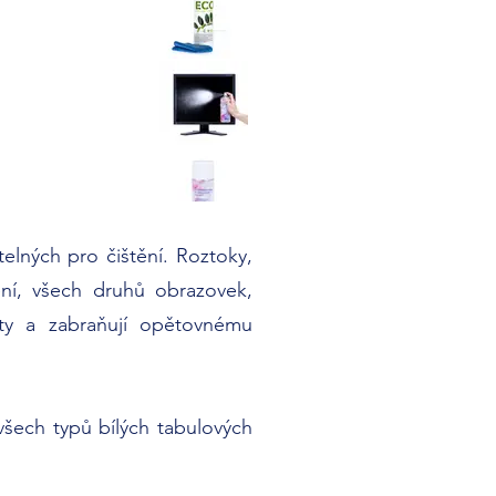
itelných pro čištění. Roztoky,
ní, všech druhů obrazovek,
oty a zabraňují opětovnému
 všech typů bílých tabulových