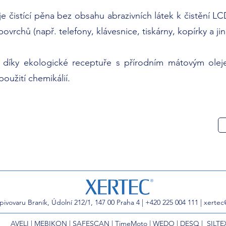
 je čistící pěna bez obsahu abrazivních látek k čistění
vrchů (např. telefony, klávesnice, tiskárny, kopírky a jin
díky ekologické receptuře s přírodním mátovým oleje
oužití chemikálií.
pivovaru Braník, Údolní 212/1, 147 00 Praha 4 |
+420 225 004 111 |
xertec
AVELI
|
MEBIKON
|
SAFESCAN
|
TimeMoto
|
WEDO
|
DESQ
|
SILTE