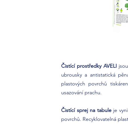
Čistící prostředky AVELI
jsou
ubrousky a antistatická pě
plastových povrchů tiskáre
usazování prachu.
Čistící sprej na tabule
je vyni
povrchů. Recyklovatelná plas