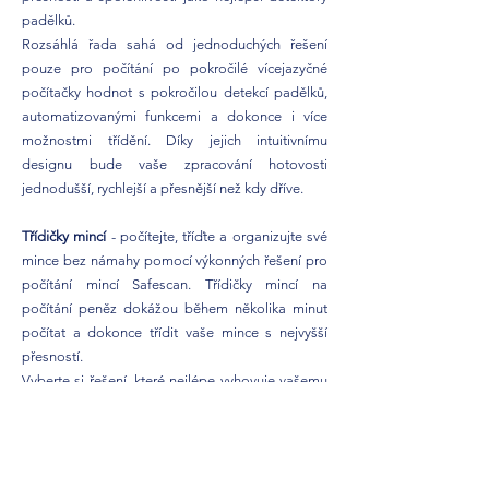
padělků.
Rozsáhlá řada sahá od jednoduchých řešení
pouze pro počítání po pokročilé vícejazyčné
počítačky hodnot s pokročilou detekcí padělků,
automatizovanými funkcemi a dokonce i více
možnostmi třídění. Díky jejich intuitivnímu
designu bude vaše zpracování hotovosti
jednodušší, rychlejší a přesnější než kdy dříve.
Třídičky mincí
- počítejte, tříďte a organizujte své
mince bez námahy pomocí výkonných řešení pro
počítání mincí Safescan. Třídičky mincí na
počítání peněz dokážou během několika minut
počítat a dokonce třídit vaše mince s nejvyšší
přesností.
Vyberte si řešení, které nejlépe vyhovuje vašemu
podnikání. Ať už potřebujete rychle roztřídit a
uspořádat své mince nebo jen počítat velké
množství či tříděné mince, vždy existuje třídička
mincí Safescan, které vyhovuje vašim potřebám.