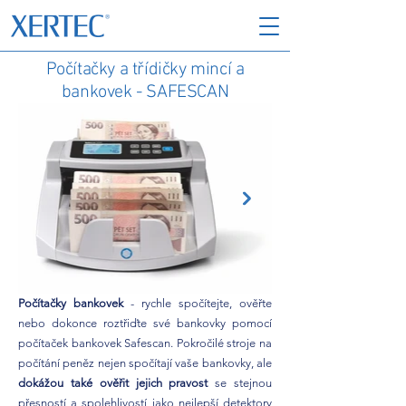
Počítačky a třídičky mincí a
bankovek - SAFESCAN
Počítačky bankovek
- rychle spočítejte, ověřte
nebo dokonce roztřiďte své bankovky pomocí
počítaček bankovek Safescan. Pokročilé stroje na
počítání peněz nejen spočítají vaše bankovky, ale
dokážou také ověřit jejich pravost
se stejnou
přesností a spolehlivostí jako nejlepší detektory